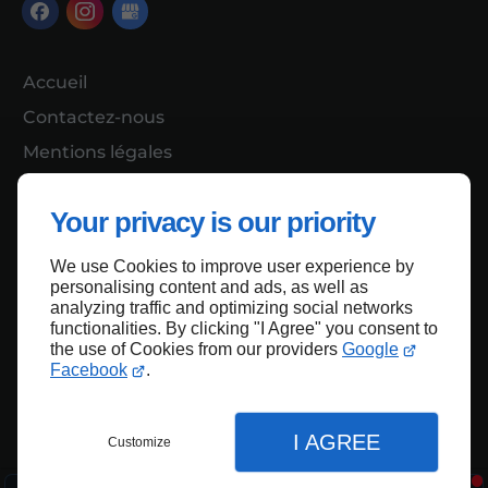
Accueil
Contactez-nous
Mentions légales
Plan du site
Your privacy is our priority
We use Cookies to improve user experience by
Haut de page
personalising content and ads, as well as
analyzing traffic and optimizing social networks
functionalities. By clicking "I Agree" you consent to
the use of Cookies from our providers
Google
Facebook
.
I AGREE
Customize