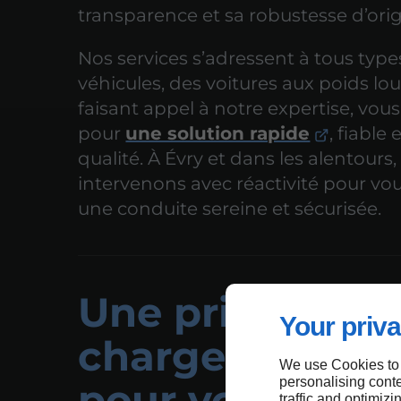
transparence et sa robustesse d’orig
Nos services s’adressent à tous type
véhicules, des voitures aux poids lo
faisant appel à notre expertise, vou
pour
une solution rapide
, fiable 
qualité. À Évry et dans les alentours
intervenons avec réactivité pour vo
une conduite sereine et sécurisée.
Une prise en
Your priva
charge complè
We use Cookies to
personalising conte
pour vos vitrag
traffic and optimizi