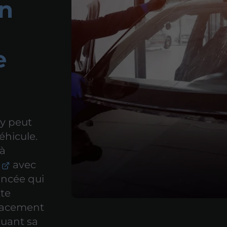
on
e
ry peut
éhicule.
 à
avec
ancée qui
tte
placement
tuant sa