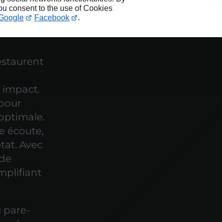
you consent to the use of Cookies
Google
Facebook
.
restaurent
 impact.
pour
 optimale.
e écoute,
état. Avec
 de
mplifiant
u pare-