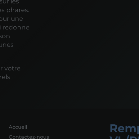
sur les
les phares.
pour une
ui redonne
 son
munes
r votre
nels
Remp
Accueil
Contactez-nous