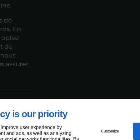
ine.
s de
urds. En
s optez
et de
, nous
us assurer
cy is our priority
te
 improve user experience by
Customize
nt and ads, as well as analyzing
es à
ng social networks functionalities. By