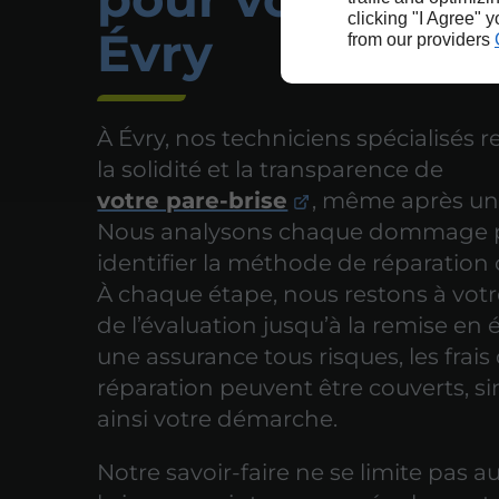
clicking "I Agree" 
Évry
from our providers
À Évry, nos techniciens spécialisés 
la solidité et la transparence de
votre pare-brise
, même après un
Nous analysons chaque dommage 
identifier la méthode de réparation
À chaque étape, nous restons à votr
de l’évaluation jusqu’à la remise en 
une assurance tous risques, les frais
réparation peuvent être couverts, si
ainsi votre démarche.
Notre savoir-faire ne se limite pas a